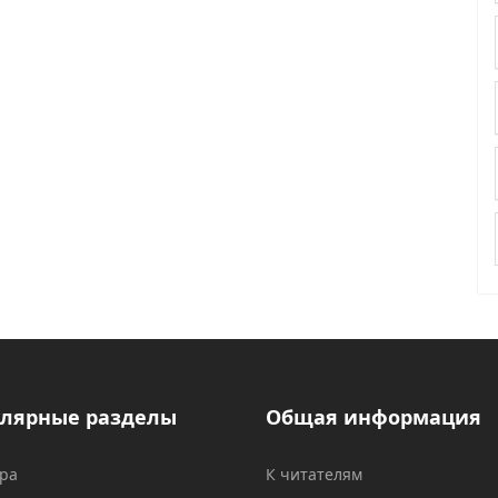
лярные разделы
Общая информация
ура
К читателям