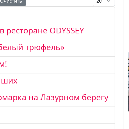
Очистить
 в ресторане ODYSSEY
 белый трюфель»
м!
учших
рмарка на Лазурном берегу