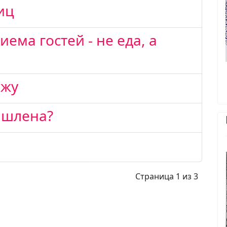
иц
иема гостей - не еда, а
ижу
ишлена?
Страница 1 из 3