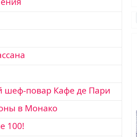
ления
ассана
 шеф-повар Кафе де Пари
оны в Монако
е 100!