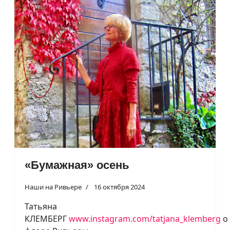
«Бумажная» осень
Наши на Ривьере
16 октября 2024
Татьяна
КЛЕМБЕРГ
www.instagram.com/tatjana_klemberg
о