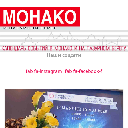
Наши соцсети
fab fa-instagram
fab fa-facebook-f