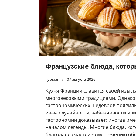
Французские блюда, котор
Гурман
07 августа 2026
Кухня Франции славится своей изыс
многовековыми традициями. Однако 
гастрономических шедевров появилис
из-за случайности, забывчивости ил
гастрономии доказывает: иногда им
началом легенды. Многие блюда, ко
благодаря счастливому стечению обс