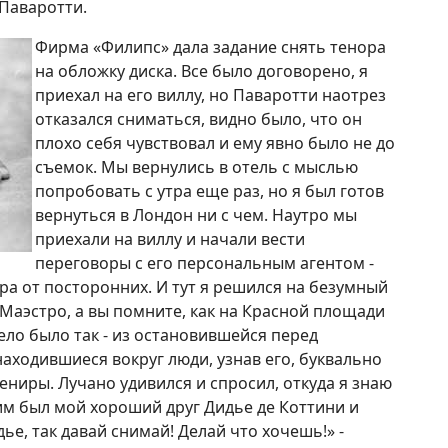
Паваротти.
Фирма «Филипс» дала задание снять тенора
на обложку диска. Все было договорено, я
приехал на его виллу, но Паваротти наотрез
отказался сниматься, видно было, что он
плохо себя чувствовал и ему явно было не до
съемок. Мы вернулись в отель с мыслью
попробовать с утра еще раз, но я был готов
вернуться в Лондон ни с чем. Наутро мы
приехали на виллу и начали вести
переговоры с его персональным агентом -
ра от посторонних. И тут я решился на безумный
«Маэстро, а вы помните, как на Красной площади
дело было так - из остановившейся перед
аходившиеся вокруг люди, узнав его, буквально
ениры. Лучано удивился и спросил, откуда я знаю
 ним был мой хороший друг Дидье де Коттини и
ье, так давай снимай! Делай что хочешь!» -