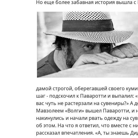
Но еще более забавная история вышла с 
дамой строгой, оберегавшей своего куми
шаг - подскочил к Паваротти и выпалил: 
вас чуть не растерзали на сувениры?» А 
Мавзолеем «Волги» вышел Паваротти, и н
накинулись и начали рвать одежду на сув
об этом. На что я ответил, что вместе с
рассказал впечатления. «А, ты знаешь Дид