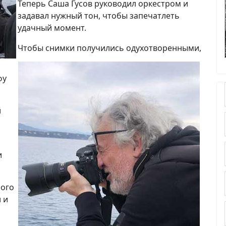
Теперь Саша Гусов руководил оркестром и
задавал нужный тон, чтобы запечатлеть
удачный момент.
Чтобы снимки получились одухотворенными,
фу
й
и
ного
 и