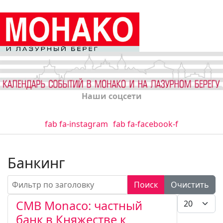
Наши соцсети
fab fa-instagram
fab fa-facebook-f
Банкинг
Фильтр по заголовку
Поиск
Очистить
Кол-во стро
CMB Monaco: частный
банк в Княжестве к