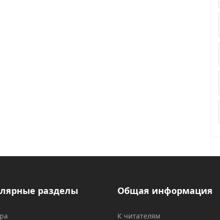
лярные разделы
Общая информация
ура
К читателям