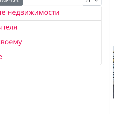
Очистить
ане недвижимости
ьпеля
 своему
е