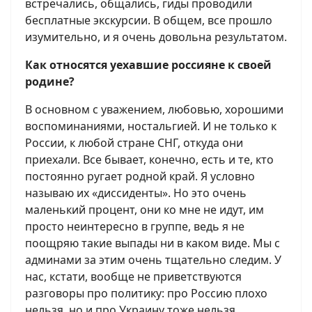
встречались, общались, гиды проводили
бесплатные экскурсии. В общем, все прошло
изумительно, и я очень довольна результатом.
Как относятся уехавшие россияне к своей
родине?
В основном с уважением, любовью, хорошими
воспоминаниями, ностальгией. И не только к
России, к любой стране СНГ, откуда они
приехали. Все бывает, конечно, есть и те, кто
постоянно ругает родной край. Я условно
называю их «диссиденты». Но это очень
маленький процент, они ко мне не идут, им
просто неинтересно в группе, ведь я не
поощряю такие выпады ни в каком виде. Мы с
админами за этим очень тщательно следим. У
нас, кстати, вообще не приветствуются
разговоры про политику: про Россию плохо
нельзя, но и про Украину тоже нельзя.