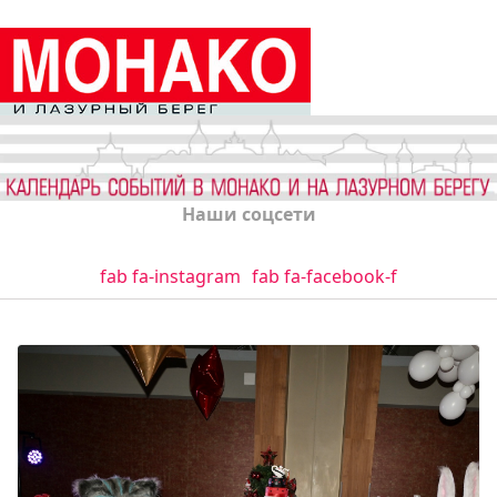
Наши соцсети
fab fa-instagram
fab fa-facebook-f