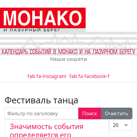
Наши соцсети
fab fa-instagram
fab fa-facebook-f
Фестиваль танца
Фильтр по заголовку
Поиск
Очистить
Кол-во стро
Значимость события
определяется его