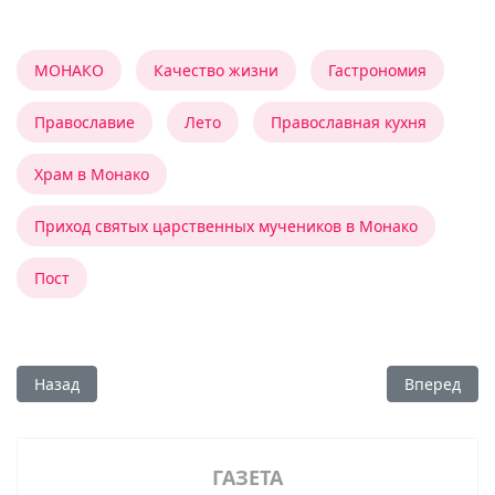
МОНАКО
Качество жизни
Гастрономия
Православие
Лето
Православная кухня
Храм в Монако
Приход святых царственных мучеников в Монако
Пост
Предыдущий: Зачем нужны просфоры?
Следующий:
Назад
Вперед
ГАЗЕТА