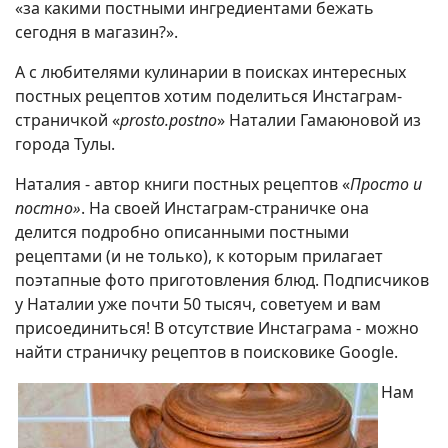
«за какими постными ингредиентами бежать
сегодня в магазин?».
А с любителями кулинарии в поисках интересных
постных рецептов хотим поделиться Инстаграм-
страничкой «
prosto.postno
» Наталии Гамаюновой из
города Тулы.
Наталия - автор книги постных рецептов «
Просто и
постно»
. На своей Инстаграм-страничке она
делится подробно описанными постными
рецептами (и не только), к которым прилагает
поэтапные фото приготовления блюд. Подписчиков
у Наталии уже почти 50 тысяч, советуем и вам
присоединиться! В отсутствие Инстаграма - можно
найти страничку рецептов в поисковике Google.
Нам