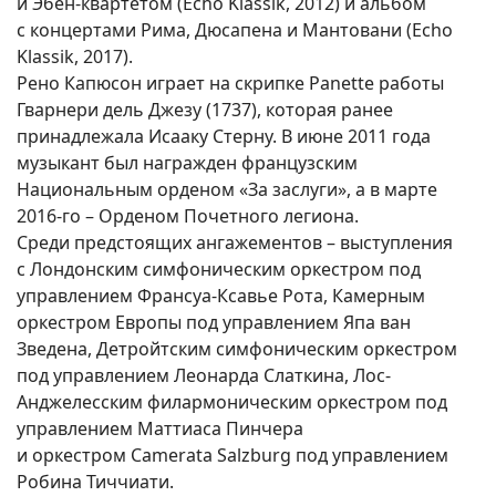
и Эбен-квартетом (Echo Klassik, 2012) и альбом
с концертами Рима, Дюсапена и Мантовани (Echo
Klassik, 2017).
Рено Капюсон играет на скрипке Panette работы
Гварнери дель Джезу (1737), которая ранее
принадлежала Исааку Стерну. В июне 2011 года
музыкант был награжден французским
Национальным орденом «За заслуги», а в марте
2016-го – Орденом Почетного легиона.
Среди предстоящих ангажементов – выступления
с Лондонским симфоническим оркестром под
управлением Франсуа-Ксавье Рота, Камерным
оркестром Европы под управлением Япа ван
Зведена, Детройтским симфоническим оркестром
под управлением Леонарда Слаткина, Лос-
Анджелесским филармоническим оркестром под
управлением Маттиаса Пинчера
и оркестром Camerata Salzburg под управлением
Робина Тиччиати.