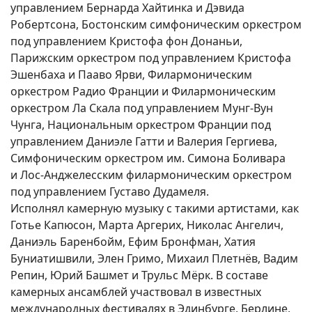
управлением Бернарда Хайтинка и Дэвида
Робертсона, Бостонским симфоническим оркестром
под управлением Кристофа фон Донаньи,
Парижским оркестром под управлением Кристофа
Эшенбаха и Пааво Ярви, Филармоническим
оркестром Радио Франции и Филармоническим
оркестром Ла Скала под управлением Мунг-Вун
Чунга, Национальным оркестром Франции под
управлением Даниэле Гатти и Валерия Гергиева,
Симфоническим оркестром им. Симона Боливара
и Лос-Анджелесским филармоническим оркестром
под управлением Густаво Дудамеля.
Исполнял камерную музыку с такими артистами, как
Готье Капюсон, Марта Аргерих, Николас Ангелич,
Даниэль Баренбойм, Ефим Бронфман, Хатия
Буниатишвили, Элен Гримо, Михаил Плетнёв, Вадим
Репин, Юрий Башмет и Трульс Мёрк. В составе
камерных ансамблей участвовал в известных
международных фестивалях в Эдинбурге, Берлине,