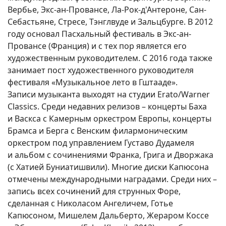
Вербье, Экс-ан-Провансе, Ла-Рок-д'Антероне, Сан-
Себастьяне, Стресе, Тэнглвуде и Зальцбурге. В 2012
году основал Пасхальный фестиваль в Экс-ан-
Провансе (Франция) и с тех пор является его
художественным руководителем. С 2016 года также
занимает пост художественного руководителя
фестиваля «Музыкальное лето в Гштааде».
Записи музыканта выходят на студии Erato/Warner
Classics. Среди недавних релизов – концерты Баха
и Васкса с Камерным оркестром Европы, концерты
Брамса и Берга с Венским филармоническим
оркестром под управлением Густаво Дудамеля
и альбом с сочинениями Франка, Грига и Дворжака
(с Хатией Буниатишвили). Многие диски Капюсона
отмечены международными наградами. Среди них –
запись всех сочинений для струнных Форе,
сделанная с Николасом Ангеличем, Готье
Капюсоном, Мишелем Дальберто, Жераром Коссе