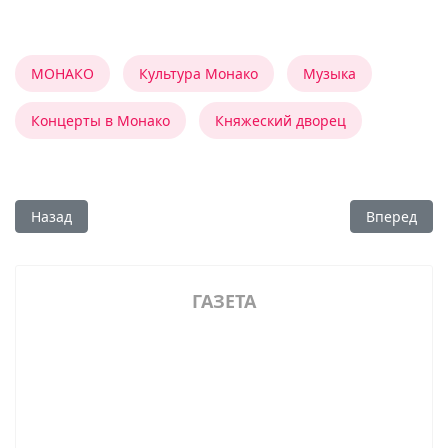
МОНАКО
Культура Монако
Музыка
Концерты в Монако
Княжеский дворец
Предыдущий: 4 августа: концерт во дворе Княжеского дво
Следующий:
Назад
Вперед
ГАЗЕТА