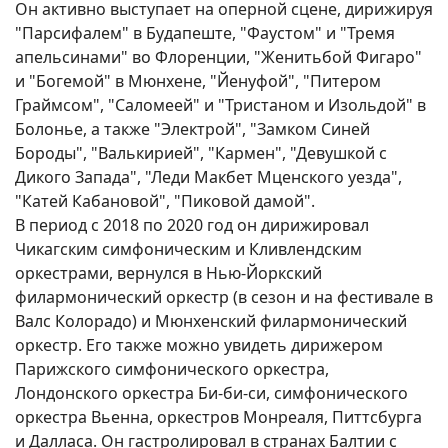
Он активно выступает на оперной сцене, дирижируя
"Парсифалем" в Будапеште, "Фаустом" и "Тремя
апельсинами" во Флоренции, "Женитьбой Фигаро"
и "Богемой" в Мюнхене, "Йенуфой", "Питером
Граймсом", "Саломеей" и "Тристаном и Изольдой" в
Болонье, а также "Электрой", "Замком Синей
Бороды", "Валькирией", "Кармен", "Девушкой с
Дикого Запада", "Леди Макбет Мценского уезда",
"Катей Кабановой", "Пиковой дамой".
В период с 2018 по 2020 год он дирижировал
Чикагским симфоническим и Кливлендским
оркестрами, вернулся в Нью-Йоркский
филармонический оркестр (в сезон и на фестивале в
Валс Колорадо) и Мюнхенский филармонический
оркестр. Его также можно увидеть дирижером
Парижского симфонического оркестра,
Лондонского оркестра Би-би-си, симфонического
оркестра Вьенна, оркестров Монреаля, Питтсбурга
и Далласа. Он гастролировал в странах Балтии с