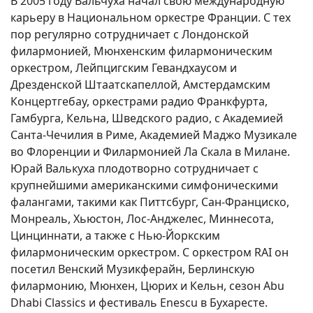
В 2005 году Вальчуха начал свою международную
карьеру в Национальном оркестре Франции. С тех
пор регулярно сотрудничает с Лондонской
филармонией, Мюнхенским филармоническим
оркестром, Лейпцигским Гевандхаусом и
Дрезденской Штаатскапеллой, Амстердамским
Концертгебау, оркестрами радио Франкфурта,
Гамбурга, Кельна, Шведского радио, с Академией
Санта-Чечилия в Риме, Академией Маджо Музикале
во Флоренции и Филармонией Ла Скала в Милане.
Юрай Валькуха плодотворно сотрудничает с
крупнейшими американскими симфоническими
фалангами, такими как Питтсбург, Сан-Франциско,
Монреаль, Хьюстон, Лос-Анджелес, Миннесота,
Цинциннати, а также с Нью-Йоркским
филармоническим оркестром. С оркестром RAI он
посетил Венский Музикферайн, Берлинскую
филармонию, Мюнхен, Цюрих и Кельн, сезон Abu
Dhabi Classics и фестиваль Enescu в Бухаресте.