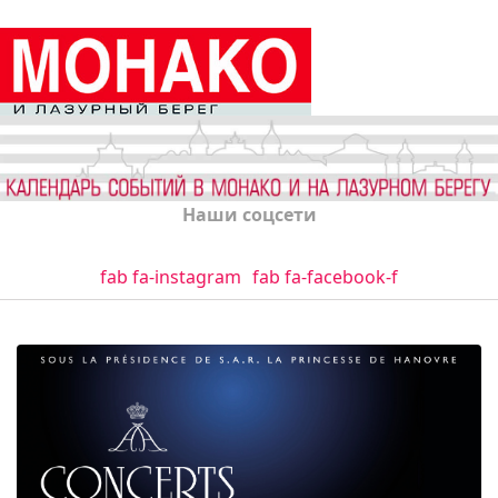
Наши соцсети
fab fa-instagram
fab fa-facebook-f