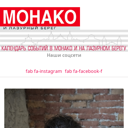
Наши соцсети
fab fa-instagram
fab fa-facebook-f