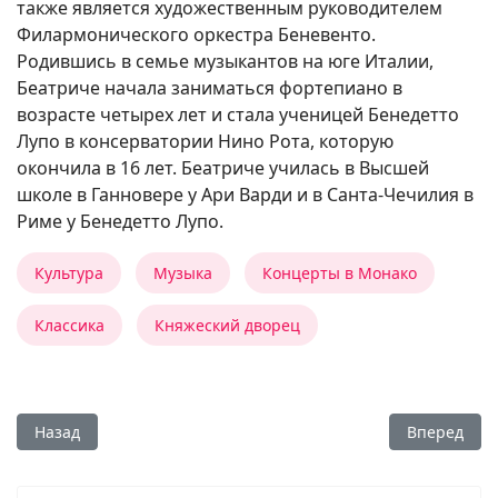
также является художественным руководителем
Филармонического оркестра Беневенто.
Родившись в семье музыкантов на юге Италии,
Беатриче начала заниматься фортепиано в
возрасте четырех лет и стала ученицей Бенедетто
Лупо в консерватории Нино Рота, которую
окончила в 16 лет. Беатриче училась в Высшей
школе в Ганновере у Ари Варди и в Санта-Чечилия в
Риме у Бенедетто Лупо.
Культура
Музыка
Концерты в Монако
Классика
Княжеский дворец
Предыдущий: 7 августа: последний концерт во дворе Княж
Следующий:
Назад
Вперед