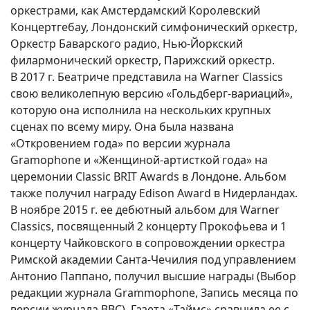
оркестрами, как Амстердамский Королевский
Концертгебау, Лондонский симфонический оркестр,
Оркестр Баварского радио, Нью-Йоркский
филармонический оркестр, Парижский оркестр.
В 2017 г. Беатриче представила на Warner Classics
свою великолепную версию «Гольдберг-вариаций»,
которую она исполнила на нескольких крупных
сценах по всему миру. Она была названа
«Откровением года» по версии журнала
Gramophone и «Женщиной-артисткой года» на
церемонии Classic BRIT Awards в Лондоне. Альбом
также получил награду Edison Award в Нидерландах.
В ноябре 2015 г. ее дебютный альбом для Warner
Classics, посвященный 2 концерту Прокофьева и 1
концерту Чайковского в сопровождении оркестра
Римской академии Санта-Чечилия под управлением
Антонио Паппано, получил высшие награды (Выбор
редакции журнала Grammophone, Запись месяца по
версии журнала BBC). Газета «Таймс» сравнила ее с