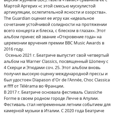
Мартой Аргерих «с этой смесью мускулистой
артикуляции, ослепительной ясности и озорства».
The Guardian оценил ее игру как «идеальное
сочетание устойчивой солидности на протяжении
всего концерта и блеска, с блеском в глазах». Этот
альбом принес ей звание «Откровение года» на
церемонии вручения премии BBC Music Awards в
2016 году.
Осенью 2021 г. Беатриче выпустит свой четвертый
альбом на Warner Classics, посвященный Шопену с
4 Скерци и Этюдами соч. 25. Этот альбом вновь
получил высокую оценку международной прессы и
был удостоен Diapason d'Or de l'Année, Choc Classica
и ffff от Télérama во Франции.
В 2017 г. Беатриче основала фестиваль Classiche
Forme в своем родном городе Лечче в Апулии.
Фестиваль стал непременным летним событием для
камерной музыки в Италии. С 2020 года Беатриче