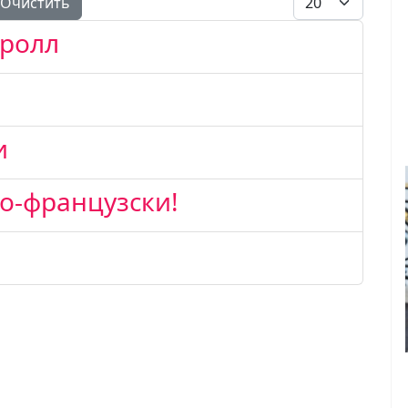
Очистить
-ролл
и
о-французски!