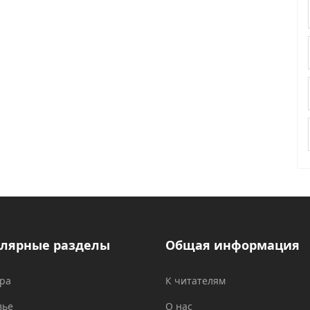
лярные разделы
Общая информация
ура
К читателям
вье
О нас