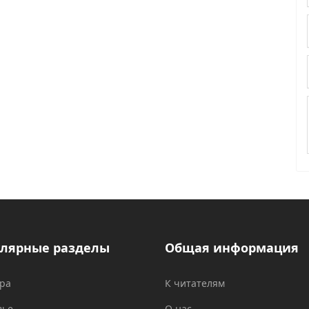
лярные разделы
Общая информация
ура
К читателям
вье
О нас