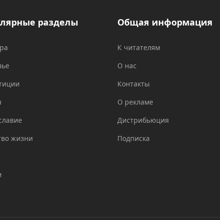
лярные разделы
Общая информация
ура
К читателям
вье
О нас
тиции
Контакты
н
О рекламе
славие
Дистрибьюция
тво жизни
Подписка
м