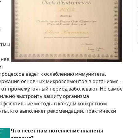
я
итмы
ьнее
ия
роцессов ведет к ослаблению иммунитета,
ержания основных микроэлементов в организме -
этот промежуточный период заболевают. Но самое
равильно выстроить защиту организма
е эффективные методы в каждом конкретном
енты, кто выполняет рекомендации, практически
Что несет нам потепление планеты
сегодня?