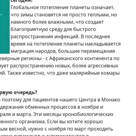
Глобальное потепление планеты означает,
что зимы становятся не просто теплыми, но
намного более влажными, что создает
благоприятную среду для быстрого
распространения инфекций. В последнее
время на потепление планеты накладывается
миграция народов, большие перемещения
северные регионы - с Африканского континента по
твует распространению новых, более агрессивных
ий. Также известно, что даже малярийные комары
ервую очередь?
о поэтому для пациентов нашего Центра в Монако
ддержания обменных процессов в ноябре и
враля и марта. Эти месяцы хронобиологических
енного организма. Если вы хотите хорошо
вым весной, нужно с ноября по март проходить
иема витаминов и антиоксидантов в