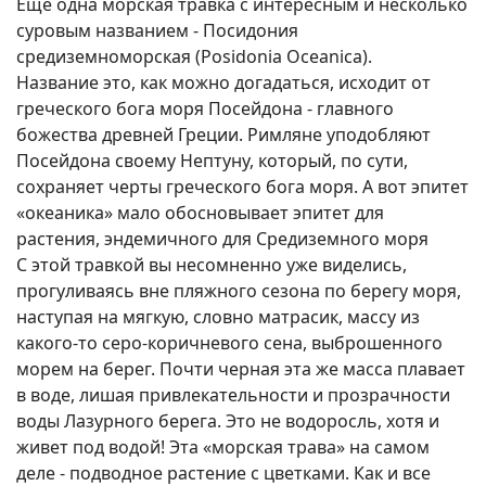
Ещё одна морская травка с интересным и несколько
суровым названием - Посидония
средиземноморская (Posidonia Oceanica).
Название это, как можно догадаться, исходит от
греческого бога моря Посейдона - главного
божества древней Греции. Римляне уподобляют
Посейдона своему Нептуну, который, по сути,
сохраняет черты греческого бога моря. А вот эпитет
«океаника» мало обосновывает эпитет для
растения, эндемичного для Средиземного моря
С этой травкой вы несомненно уже виделись,
прогуливаясь вне пляжного сезона по берегу моря,
наступая на мягкую, словно матрасик, массу из
какого-то серо-коричневого сена, выброшенного
морем на берег. Почти черная эта же масса плавает
в воде, лишая привлекательности и прозрачности
воды Лазурного берега. Это не водоросль, хотя и
живет под водой! Эта «морская трава» на самом
деле - подводное растение с цветками. Как и все