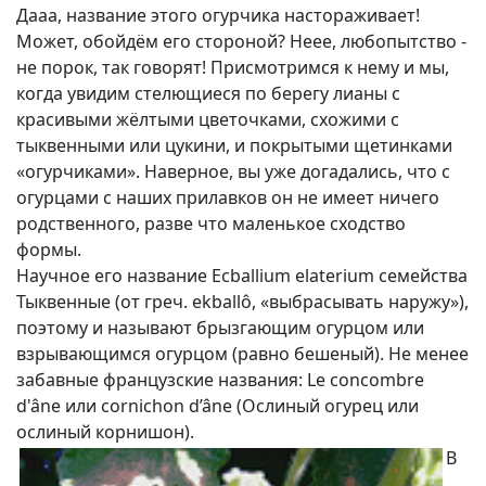
Дааа, название этого огурчика настораживает!
Может, обойдём его стороной? Неее, любопытство -
не порок, так говорят! Присмотримся к нему и мы,
когда увидим стелющиеся по берегу лианы с
красивыми жёлтыми цветочками, схожими с
тыквенными или цукини, и покрытыми щетинками
«огурчиками». Наверное, вы уже догадались, что с
огурцами с наших прилавков он не имеет ничего
родственного, разве что маленькое сходство
формы.
Научное его название Ecballium elaterium семейства
Тыквенные (от греч. ekballô, «выбрасывать наружу»),
поэтому и называют брызгающим огурцом или
взрывающимся огурцом (равно бешеный). Не менее
забавные французские названия: Le concombre
d'âne или cornichon d’âne (Ослиный огурец или
ослиный корнишон).
В