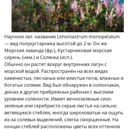
Научное лат. название Limoniastrum monopetalum
— вид полукустарника высотой до 2 м. Он же
Морская лаванда (фр.), Кустарниковая морская
сирень (нем.) и Солянка (исп.).
Обычно он растёт вокруг внутренних лагун с
морской водой. Распространён на всех видах
каменистых, песчаных или илистых почв, влажных и
богатых солями. Вид был обнаружен в солончаках,
дюнах и других прибрежных районах с высоким
уровнем солёности. Имеет вечнозеленые сизо-
зелёные или серебристо-серые листья на сильно
ветвящихся стеблях, иногда шероховатые на ощупь
из-за солевых выделений, слегка сморщенные. На
концах стеблей расположены цветы всех оттенков