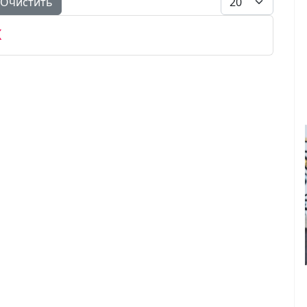
Очистить
х