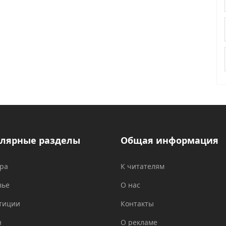
лярные разделы
Общая информация
ура
К читателям
вье
О нас
тиции
Контакты
н
О рекламе