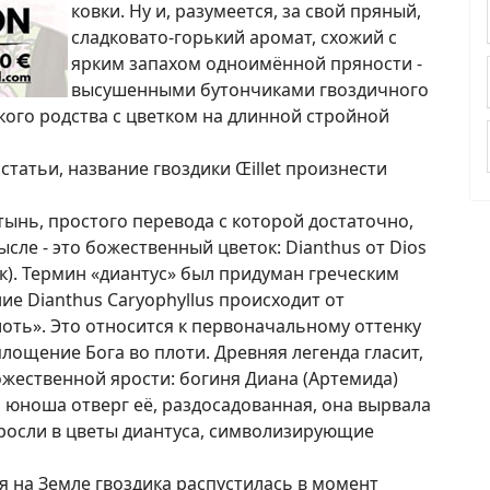
ковки. Ну и, разумеется, за свой пряный,
сладковато-горький аромат, схожий с
ярким запахом одноимённой пряности -
высушенными бутончиками гвоздичного
какого родства с цветком на длинной стройной
статьи, название гвоздики Œillet произнести
атынь, простого перевода с которой достаточно,
ысле - это божественный цветок: Dianthus от Dios
ток). Термин «диантус» был придуман греческим
ие Dianthus Caryophyllus происходит от
плоть». Это относится к первоначальному оттенку
лощение Бога во плоти. Древняя легенда гласит,
ожественной ярости: богиня Диана (Артемида)
а юноша отверг её, раздосадованная, она вырвала
роросли в цветы диантуса, символизирующие
я на Земле гвоздика распустилась в момент