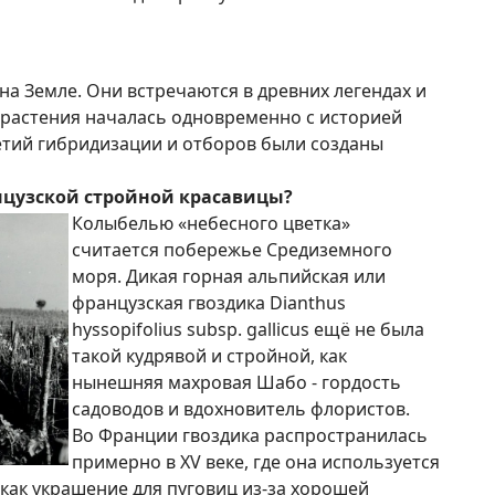
 на Земле. Они встречаются в древних легендах и
о растения началась одновременно с историей
летий гибридизации и отборов были созданы
нцузской стройной красавицы?
Колыбелью «небесного цветка»
считается побережье Средиземного
моря. Дикая горная альпийская или
французская гвоздика Dianthus
hyssopifolius subsp. gallicus ещё не была
такой кудрявой и стройной, как
нынешняя махровая Шабо - гордость
садоводов и вдохновитель флористов.
Во Франции гвоздика распространилась
примерно в XV веке, где она используется
 как украшение для пуговиц из-за хорошей