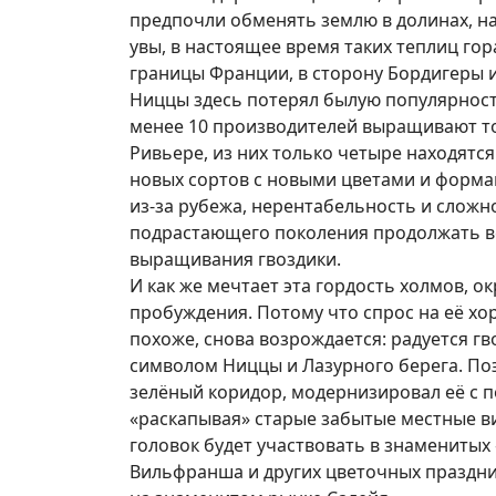
предпочли обменять землю в долинах, на
увы, в настоящее время таких теплиц го
границы Франции, в сторону Бордигеры и
Ниццы здесь потерял былую популярность
менее 10 производителей выращивают то,
Ривьере, из них только четыре находятся
новых сортов с новыми цветами и форма
из-за рубежа, нерентабельность и слож
подрастающего поколения продолжать ве
выращивания гвоздики.
И как же мечтает эта гордость холмов, о
пробуждения. Потому что спрос на её хо
похоже, снова возрождается: радуется гв
символом Ниццы и Лазурного берега. Поэ
зелёный коридор, модернизировал её с п
«раскапывая» старые забытые местные в
головок будет участвовать в знаменитых
Вильфранша и других цветочных праздни