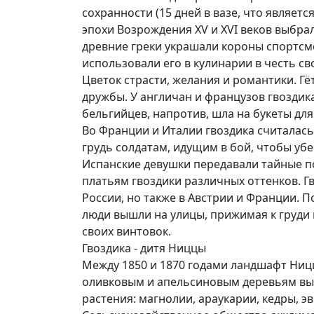
сохранности (15 дней в вазе, что являет
эпохи Возрождения XV и XVI веков выбра
древние греки украшали короны спортсм
использовали его в кулинарии в честь св
Цветок страсти, желания и романтики. Гё
дружбы. У англичан и французов гвоздика
бельгийцев, напротив, шла на букеты дл
Во Франции и Италии гвоздика считалась
грудь солдатам, идущим в бой, чтобы убе
Испанские девушки передавали тайные п
платьям гвоздики различных оттенков. Г
России, но также в Австрии и Франции. 
люди вышли на улицы, прижимая к груди г
своих винтовок.
Гвоздика - дитя Ниццы
Между 1850 и 1870 годами ландшафт Ниц
оливковым и апельсиновым деревьям вы
растения: магнолии, араукарии, кедры, 