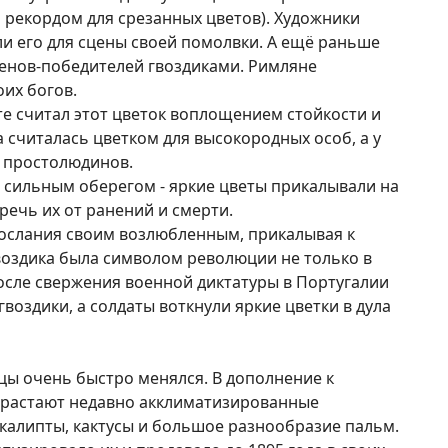
ся рекордом для срезанных цветов). Художники
ли его для сцены своей помолвки. А ещё раньше
енов-победителей гвоздиками. Римляне
оих богов.
те считал этот цветок воплощением стойкости и
 считалась цветком для высокородных особ, а у
я простолюдинов.
 сильным оберегом - яркие цветы прикалывали на
речь их от ранений и смерти.
ослания своим возлюбленным, прикалывая к
воздика была символом революции не только в
После свержения военной диктатуры в Португалии
воздики, а солдаты воткнули яркие цветки в дула
цы очень быстро менялся. В дополнение к
растают недавно акклиматизированные
эвкалипты, кактусы и большое разнообразие пальм.