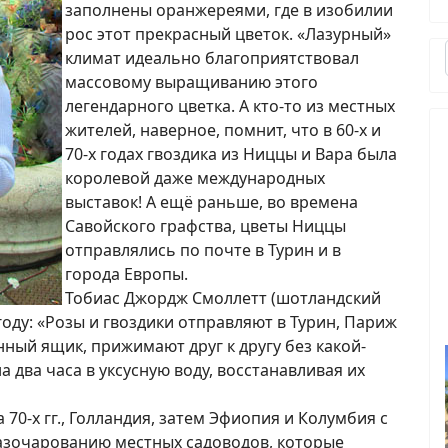
заполнены оранжереями, где в изобилии
рос этот прекрасный цветок. «Лазурный»
климат идеально благоприятствовал
массовому выращиванию этого
легендарного цветка. А кто-то из местных
жителей, наверное, помнит, что в 60-х и
70-х годах гвоздика из Ниццы и Вара была
королевой даже международных
выставок! А ещё раньше, во времена
Савойского графства, цветы Ниццы
отправлялись по почте в Турин и в
города Европы.
Тобиас Джордж Смоллетт (шотландский
году: «Розы и гвоздики отправляют в Турин, Париж
нный ящик, прижимают друг к другу без какой-
а два часа в уксусную воду, восстанавливая их
 70-х гг., Голландия, затем Эфиопия и Колумбия с
разочарованию местных садоводов, которые