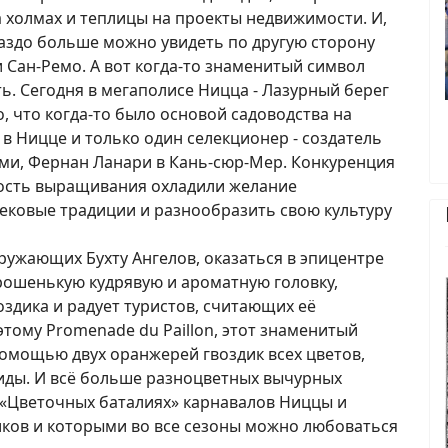
 холмах и теплицы на проекты недвижимости. И,
раздо больше можно увидеть по другую сторону
 Сан-Ремо. А вот когда-то знаменитый символ
. Сегодня в мегаполисе Ницца - Лазурный берег
 что когда-то было основой садоводства на
 в Ницце и только один селекционер - создатель
ми, Фернан Ланари в Кань-сюр-Мер. Конкуренция
ность выращивания охладили желание
ковые традиции и разнообразить свою культуру
кружающих Бухту Ангелов, оказаться в эпицентре
рошенькую кудрявую и ароматную головку,
оздика и радует туристов, считающих её
тому Promenade du Paillon, этот знаменитый
омощью двух оранжерей гвоздик всех цветов,
иды. И всё больше разноцветных вычурных
 «Цветочных баталиях» карнавалов Ниццы и
ков и которыми во все сезоны можно любоваться