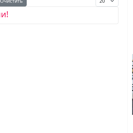
Очистить
и!