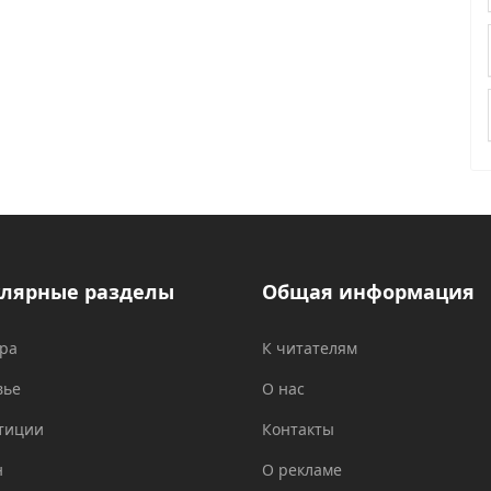
лярные разделы
Общая информация
ура
К читателям
вье
О нас
тиции
Контакты
н
О рекламе