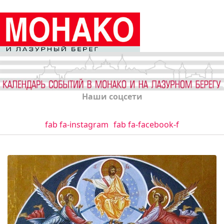
Наши соцсети
fab fa-instagram
fab fa-facebook-f