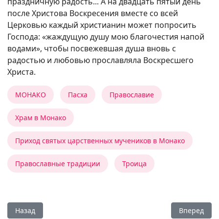
праздничную радость... А на двадцать пятый день
после Христова Воскресения вместе со всей
Церковью каждый христианин может попросить
Господа: «жаждущую душу мою благочестия напой
водами», чтобы посвежевшая душа вновь с
радостью и любовью прославляла Воскресшего
Христа.
МОНАКО
Пасха
Православие
Храм в Монако
Приход святых царственных мучеников в Монако
Православные традиции
Троица
Предыдущий: «Атеистов на войне не бывает»
Следующий
Назад
Вперед