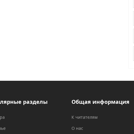
лярные разделы
Общая информация
ура
К читателям
вье
О нас