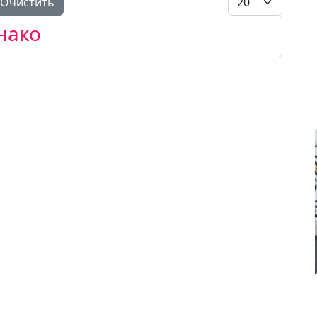
Очистить
нако