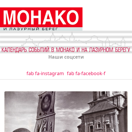
Наши соцсети
fab fa-instagram
fab fa-facebook-f