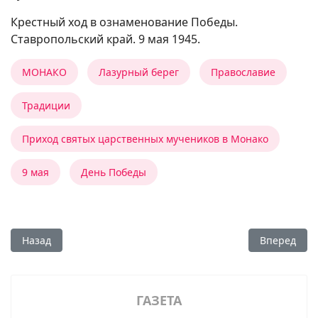
Крестный ход в ознаменование Победы.
Ставропольский край. 9 мая 1945.
МОНАКО
Лазурный берег
Православие
Традиции
Приход святых царственных мучеников в Монако
9 мая
День Победы
Предыдущий: В помощь храму
Следующий:
Назад
Вперед
ГАЗЕТА