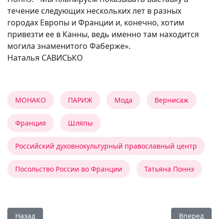
течение следующих нескольких лет в разных
городах Европы и Франции и, конечно, хотим
привезти ее в Канны, ведь именно там находится
могила знаменитого Фаберже».
Наталья САВИСЬКО
МОНАКО
ПАРИЖ
Мода
Вернисаж
Франция
Шляпы
Российский духовнокультурный православный центр
Посольство России во Франции
Татьяна Поннэ
Предыдущий: Ассоциации, эмоции, вдохновение
Следующий:
Назад
Вперед