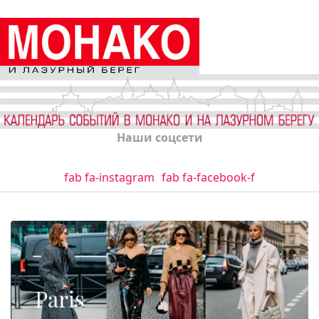
Наши соцсети
fab fa-instagram
fab fa-facebook-f