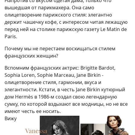
Напротив со вкусом одетая дама, только что
вышедшая от парикмахера. Она само
олицетворение парижского стиля: элегантно
держит чашечку кофе, с интересом читая лежащую
перед ней на столике парижскую газету Le Matin de
Paris.
Почему мы не перестаем восхищаться стилем
французских женщин?
Вспомним французских актрис: Brigitte Bardot,
Sophia Loren, Sophie Marceau, Jane Birkin -
олицетворение стиля, гармонии, вкуса и
элегантности. Кстати, в честь Jane Birkin кутюрный
дом Hermès в 1986-м создал свою легендарную
сумку, по которой вздыхают все модницы, но не все
имеют честь ее носить.
Вижу