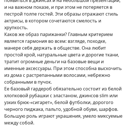
появиться в джинсах и на небольшой презентации,
и на важном показе, и при этом не потеряется в
пестрой толпе гостей. Эти образы отражают стиль
актрисы, в котором сочетаются смелость и
хрупкость.
Каков же образ парижанки? Главным критерием
является гармония во всем: взгляде, походке,
манере себя держать в обществе. Она любит
простой крой, натуральные цвета и дорогие ткани,
тратит огромные деньги на базовые вещи и
именные аксессуары. При этом способна выскочить
из дома с растрепанными волосами, небрежно
собранными в пучок.
Ее базовый гардероб обязательно состоит из белой
хлопковой рубашки с эластаном, джинсов slim или
узких брюк-«сигарет», белой футболки, дорогого
черного пиджака, пальто, удобной обуви, шарфов.
Большую роль играют украшения, умело миксуемые
между собой.