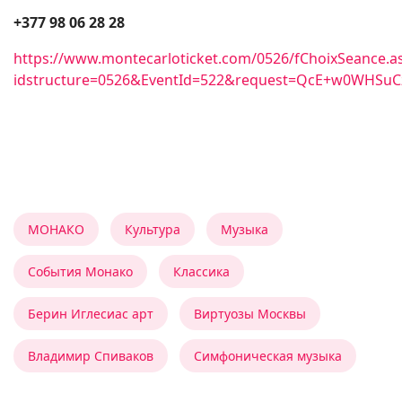
+377 98 06 28 28
https://www.montecarloticket.com/0526/fChoixSeance.a
idstructure=0526&EventId=522&request=QcE+w0WH
МОНАКО
Культура
Музыка
События Монако
Классика
Берин Иглесиас арт
Виртуозы Москвы
Владимир Спиваков
Симфоническая музыка