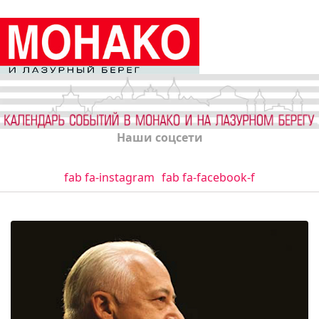
Наши соцсети
fab fa-instagram
fab fa-facebook-f