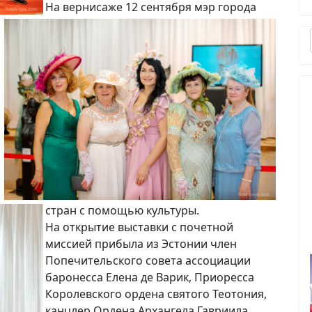
На вернисаже 12 сентября мэр города
стран с помощью культуры.
На открытие выставки с почетной
миссией прибыла из Эстонии член
Попечительского совета ассоциации
баронесса Елена де Варик, Приоресса
Королевского ордена святого Теотония,
канцлер Ордена Архангела Гавриила,