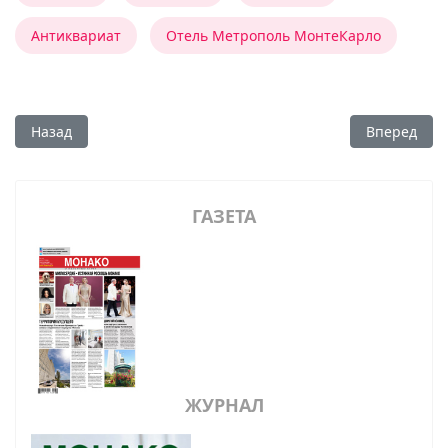
Антиквариат
Отель Метрополь МонтеКарло
Предыдущий: Christmas GALA
Следующий:
Назад
Вперед
ГАЗЕТА
ЖУРНАЛ