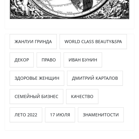
ЖАНЛУИ ГРИНДА
WORLD CLASS BEAUTY&SPA
ДЕКОР
ПРАВО
ИВАН БУНИН
ЗДОРОВЬЕ ЖЕНЩИН
ДМИТРИЙ КАРТАЛОВ
СЕМЕЙНЫЙ БИЗНЕС
КАЧЕСТВО
ЛЕТО 2022
17 ИЮЛЯ
ЗНАМЕНИТОСТИ