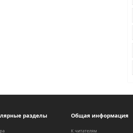
лярные разделы
Общая информация
ура
К читателям