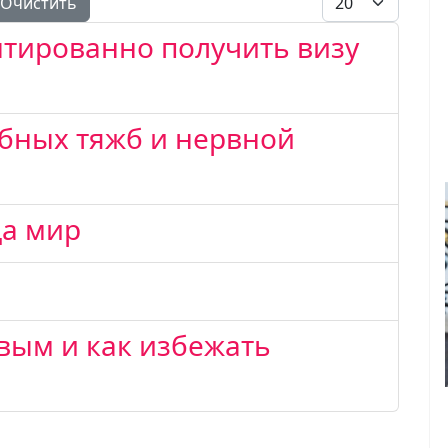
Очистить
нтированно получить визу
бных тяжб и нервной
да мир
вым и как избежать