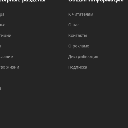
ура
К читателям
вье
О нас
тиции
Контакты
н
О рекламе
славие
Дистрибьюция
тво жизни
Подписка
м