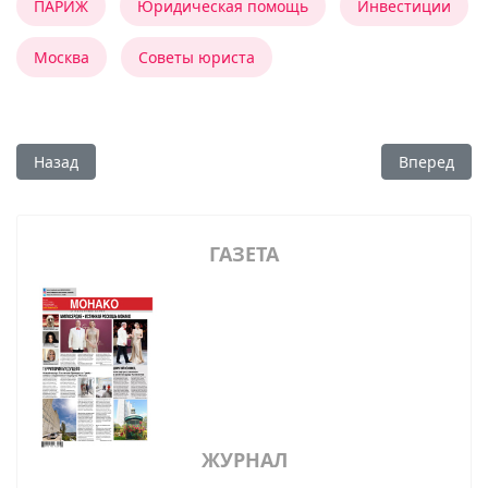
ПАРИЖ
Юридическая помощь
Инвестиции
Москва
Советы юриста
Предыдущий: Жемчужина вблизи Монако
Следующий:
Назад
Вперед
ГАЗЕТА
ЖУРНАЛ