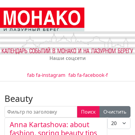
Наши соцсети
fab fa-instagram
fab fa-facebook-f
Beauty
Фильтр по заголовку
Поиск
Очистить
Кол-во стро
Anna Kartashova: about
fashion, spring beauty tips