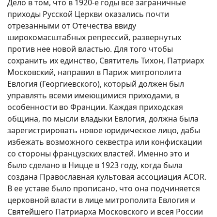
Дело в том, что в 1920-е годы все заграничные
приходы Русской Церкви оказались почти
отрезанными от Отечества ввиду
широкомасштабных репрессий, развернутых
против нее новой властью. Для того чтобы
сохранить их единство, Святитель Тихон, Патриарх
Московский, направил в Париж митрополита
Евлогия (Георгиевского), который должен был
управлять всеми имеющимися приходами, в
особенности во Франции. Каждая приходская
община, по мысли владыки Евлогия, должна была
зарегистрировать новое юридическое лицо, дабы
избежать возможного секвестра или конфискации
со стороны французских властей. Именно это и
было сделано в Ницце в 1923 году, когда была
создана Православная культовая ассоциация ACOR.
В ее уставе было прописано, что она подчиняется
церковной власти в лице митрополита Евлогия и
Святейшего Патриарха Московского и всея России