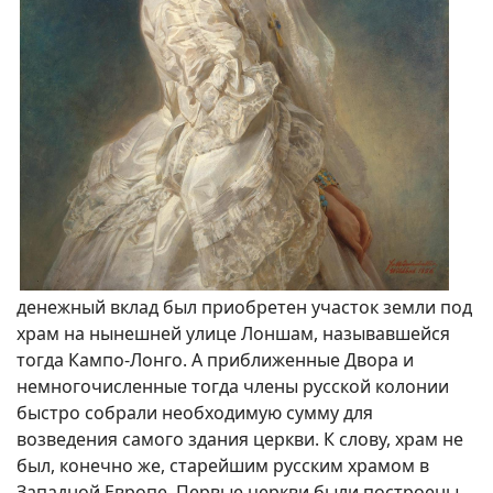
денежный вклад был приобретен участок земли под
храм на нынешней улице Лоншам, называвшейся
тогда Кампо-Лонго. А приближенные Двора и
немногочисленные тогда члены русской колонии
быстро собрали необходимую сумму для
возведения самого здания церкви. К слову, храм не
был, конечно же, старейшим русским храмом в
Западной Европе. Первые церкви были построены