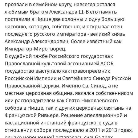
прозвали в семейном кругу, навсегда остался
любимым братом Александра III. В его память
поставили в Ницце две колонны и одну большую
часовню, которую, собственно, и открывал отец
последнего русского императора - великий князь
Александр Александрович, более известный как
Император-Миротворец.
В судебной тяжбе Российского государства с
Православной культовой ассоциацией ACOR
государство выступало как правопреемник
Российской Империи и Святейшего Синода Русской
Православной Церкви. Именно Св. Синод, а не
местная церковная община, являлся собственником
или распорядителем как Свято-Николаевского
собора в Ницце, так и других церковных святынь на
Французской Ривьере. Решение апелляционной и
кассационной инстанций французского суда в
отношении собора последовало в 2011 и 2013 годах,
однако нерешенной оставалась судьба трех