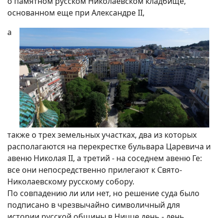
о памятном русском Николаевском кладбище,
основанном еще при Александре II,
а
также о трех земельных участках, два из которых
располагаются на перекрестке бульвара Царевича и
авеню Николая II, а третий - на соседнем авеню Ге:
все они непосредственно прилегают к Свято-
Николаевскому русскому собору.
По совпадению ли или нет, но решение суда было
подписано в чрезвычайно символичный для
истории русской общины в Ницце день - день