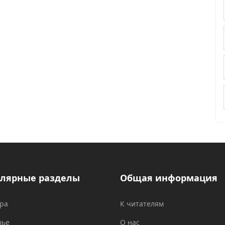
лярные разделы
Общая информация
ура
К читателям
вье
О нас