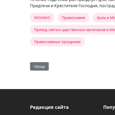
Предтечи и Крестителя Господня, пострад
МОНАКО
Православие
Храм в М
Приход святых царственных мучеников в М
Православные праздники
Предыдущий: Сорок мучеников и жаворонки
Назад
Редакция сайта
Попу