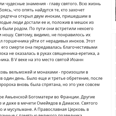
али чудесные знамения - главу святого. Всю жизнь
боясь, что опять найдутся те, кто захочет
м Предтеча открыл двум инокам, пришедшим в
лодые люди достали ее и, положив в мешок из
а были родом. По пути они встретили некоего
 ношу. Святому, видимо, не понравилось их
л горшечника уйти от нерадивых иноков. Этот
е его смерти она передавалась благочестивыми
ока не оказалась в руках священника-еретика, а
ника. В V веке на это место святой Иоанн
ковь вельможей и монахами - произошли в
в один день. Было еще и третье обретение, после
пророка вновь была спрятана, но это уже совсем
оре Амьенской Богоматери во Франции. Другие
е и даже в мечети Омейядов в Дамаске. Святого
но и мусульмане. А Православная Церковь в
язанные с памятью великого праведника,