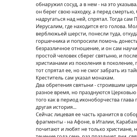
обнаружил сосуд, а в нем - на это указыв
он берег свою находку, а перед смертью, 
надругаться над ней, спрятал. Тогда са
Иерусалим, где находится его голова. Мо
верблюжьей шерсти, понесли туда, откуд
горшечника и попросили помочь донести
безразличное отношение, и он сам научи
простой человек сберег святыню, и посл
христианами из поколения в поколение, п
тот спрятал ее, но не смог забрать из тай
Креститель сам указал монахам.
Два обретения святыни - строившим цер
разное время, но празднуются Церковью 
того как в период иконоборчества глава 
другая история...
Сейчас лицевая ее часть хранится в соб
фрагменты - на Афоне, в Италии, Карабах
почитают и любят не только христиане, 
течение года семь раз празднует дни, св