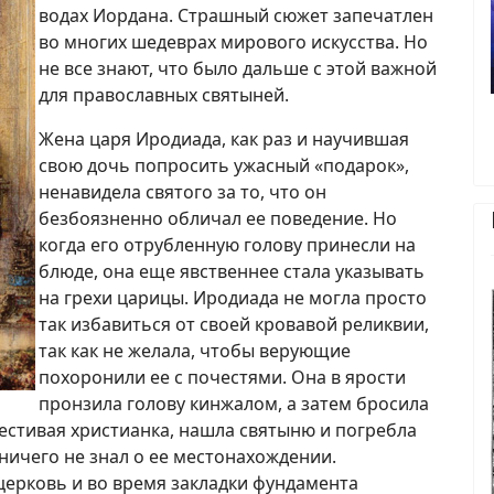
водах Иордана. Страшный сюжет запечатлен
во многих шедеврах мирового искусства. Но
не все знают, что было дальше с этой важной
для православных святыней.
Жена царя Иродиада, как раз и научившая
свою дочь попросить ужасный «подарок»,
ненавидела святого за то, что он
безбоязненно обличал ее поведение. Но
когда его отрубленную голову принесли на
блюде, она еще явственнее стала указывать
на грехи царицы. Иродиада не могла просто
так избавиться от своей кровавой реликвии,
так как не желала, чтобы верующие
похоронили ее с почестями. Она в ярости
пронзила голову кинжалом, а затем бросила
честивая христианка, нашла святыню и погребла
 ничего не знал о ее местонахождении.
 церковь и во время закладки фундамента