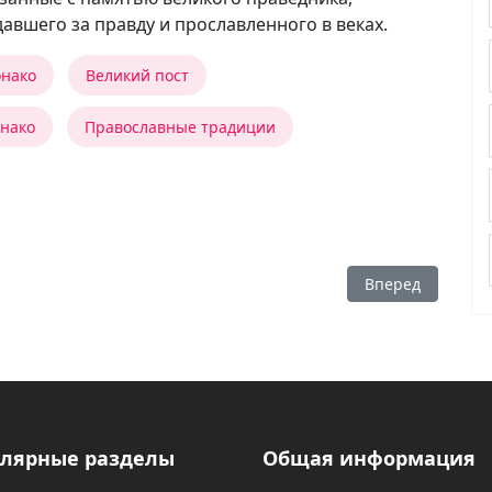
авшего за правду и прославленного в веках.
онако
Великий пост
онако
Православные традиции
Следующий: Вели
Вперед
лярные разделы
Общая информация