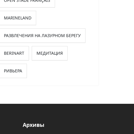
OPEN STADE FRANÇAIS
MARINELAND
РАЗВЛЕЧЕНИЯ НА ЛАЗУРНОМ БЕРЕГУ
BERINART
МЕДИТАЦИЯ
РИВЬЕРА
кий пост: «Снова встань!»
Архивы