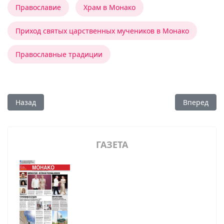
Православие
Храм в Монако
Приход святых царственных мучеников в Монако
Православные традиции
Предыдущий: Сожалевший о палаче
Следующий:
Назад
Вперед
ГАЗЕТА