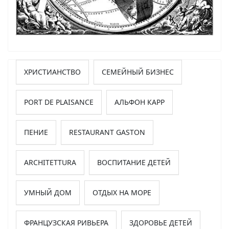
ХРИСТИАНСТВО
СЕМЕЙНЫЙ БИЗНЕС
PORT DE PLAISANCE
АЛЬФОН КАРР
ПЕНИЕ
RESTAURANT GASTON
ARCHITETTURA
ВОСПИТАНИЕ ДЕТЕЙ
УМНЫЙ ДОМ
ОТДЫХ НА МОРЕ
ФРАНЦУЗСКАЯ РИВЬЕРА
ЗДОРОВЬЕ ДЕТЕЙ