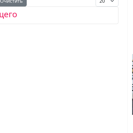
Очистить
щего