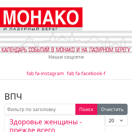
Наши соцсети
fab fa-instagram
fab fa-facebook-f
ВПЧ
Фильтр по заголовку
Поиск
Очистить
Кол-во стро
Здоровье женщины -
прежде всего