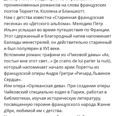
проникновенных романсов на слова французских
поэтов Тюркетти, Коллена и Бланшкотт.
Нам с детства известна «Старинная французская
песенка» из «Детского альбома». Мелодию Пётр
Ильич услышал во время путешествия по Франции.
Этот сдержанный и благородный напев напоминает
баллады менестрелей, он действительно старинный
и был популярен в XVI веке.
Вспомним романс графини из «Пиковой дамы» «Ах,
постыл мне этот свет…» (Je crains de lui parler la nuit),
который напоминает начало арии Лоретты из
французской оперы Андре Гретри «Ричард Львиное
Сердце».
Или опера «Орлеанская дева». При создании оперы
Чайковский специально ездил в Париж, работал в
библиотеках, изучая историческую литературу,
посвященную героине французского народа Жанне
д’Арк, любимой им с детства.