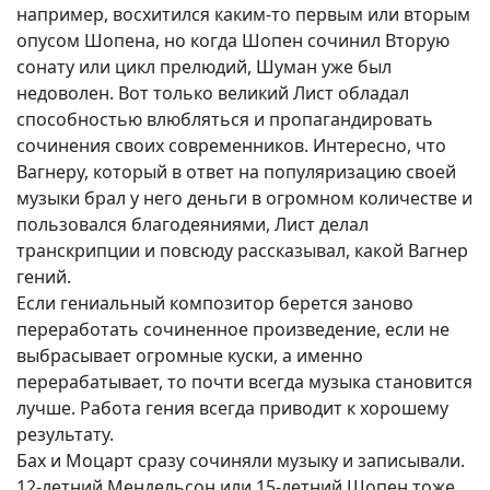
например, восхитился каким-то первым или вторым
опусом Шопена, но когда Шопен сочинил Вторую
сонату или цикл прелюдий, Шуман уже был
недоволен. Вот только великий Лист обладал
способностью влюбляться и пропагандировать
сочинения своих современников. Интересно, что
Вагнеру, который в ответ на популяризацию своей
музыки брал у него деньги в огромном количестве и
пользовался благодеяниями, Лист делал
транскрипции и повсюду рассказывал, какой Вагнер
гений.
Если гениальный композитор берется заново
переработать сочиненное произведение, если не
выбрасывает огромные куски, а именно
перерабатывает, то почти всегда музыка становится
лучше. Работа гения всегда приводит к хорошему
результату.
Бах и Моцарт сразу сочиняли музыку и записывали.
12-летний Мендельсон или 15-летний Шопен тоже