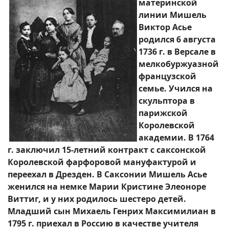
материнской
линии Мишель
Виктор Асье
родился 6 августа
1736 г. в Версале в
мелкобуржуазной
французской
семье. Учился на
скульптора в
парижской
Королевской
академии. В 1764
г. заключил 15-летний контракт с саксонской
Королевской фарфоровой мануфактурой и
переехал в Дрезден. В Саксонии Мишель Асье
женился на немке Марии Кристине Элеоноре
Виттиг, и у них родилось шестеро детей.
Младший сын Михаель Генрих Максимилиан в
1795 г. приехал в Россию в качестве учителя