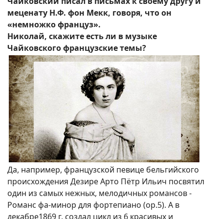
Чайковский писал в письмах к своему другу и
меценату Н.Ф. фон Мекк, говоря, что он
«немножко француз».
Николай, скажите есть ли в музыке
Чайковского французские темы?
Да, например, французской певице бельгийского
происхождения Дезире Арто Пётр Ильич посвятил
один из самых нежных, мелодичных романсов -
Романс фа-минор для фортепиано (ор.5). А в
декабре1869 г. создал цикл из 6 красивых и