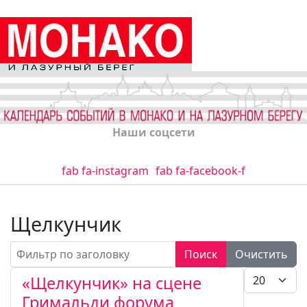
Наши соцсети
fab fa-instagram
fab fa-facebook-f
Щелкунчик
Фильтр по заголовку
Поиск
Очистить
Кол-во стро
«Щелкунчик» на сцене
Гримальди форума