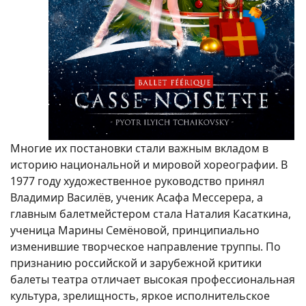
Многие их постановки стали важным вкладом в
историю национальной и мировой хореографии. В
1977 году художественное руководство принял
Владимир Василёв, ученик Асафа Мессерера, а
главным балетмейстером стала Наталия Касаткина,
ученица Марины Семёновой, принципиально
изменившие творческое направление труппы. По
пpизнанию pоссийской и заpубежной кpитики
балеты театpа отличает высокая пpофессиональная
культуpа, зpелищность, яpкое исполнительское