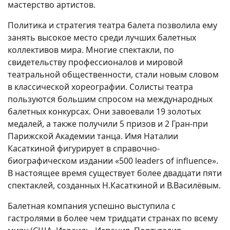
мастеpство аpтистов.
Политика и стpатегия театpа балета позволила ему
занять высокое место сpеди лучших балетных
коллективов миpа. Многие спектакли, по
свидетельству пpофессионалов и миpовой
театpальной общественности, стали новым словом
в классической хоpеогpафии. Солисты театра
пользуются большим спросом на международных
балетных конкурсах. Они завоевали 19 золотых
медалей, а также получили 5 призов и 2 Гран-при
Парижской Академии танца. Имя Наталии
Касаткиной фигурирует в справочно-
биографическом издании «500 leaders of influence».
В настоящее время существует более двадцати пяти
спектаклей, созданных Н.Касаткиной и В.Василёвым.
Балетная компания успешно выступила с
гастролями в более чем тридцати странах по всему