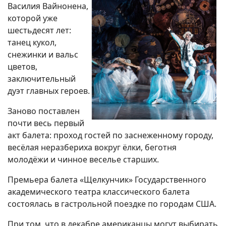
Василия Вайнонена,
которой уже
шестьдесят лет:
танец кукол,
снежинки и вальс
цветов,
заключительный
дуэт главных героев.
Заново поставлен
почти весь первый
акт балета: проход гостей по заснеженному городу,
весёлая неразбериха вокруг ёлки, беготня
молодёжи и чинное веселье старших.
Премьера балета «Щелкунчик» Государственного
академического театра классического балета
состоялась в гастрольной поездке по городам США.
При том, что в декабре американцы могут выбирать