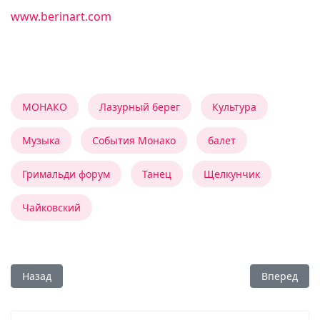
www.berinart.com
МОНАКО
Лазурный берег
Культура
Музыка
События Монако
балет
Гримальди форум
Танец
Щелкунчик
Чайковский
Предыдущий: Два концерта в конце недели
Следующий:
Назад
Вперед