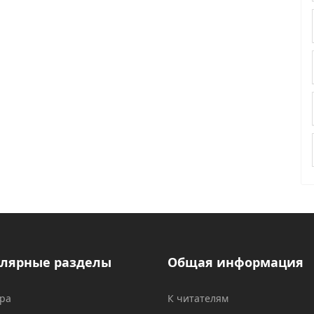
лярные разделы
Общая информация
ура
К читателям