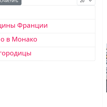
Очистить
нщины Франции
о в Монако
огородицы