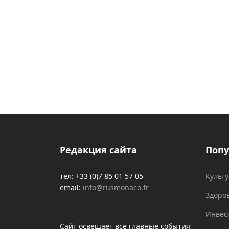
Редакция сайта
Попу
тел: +33 (0)7 85 01 57 05
Культ
email:
info@rusmonaco.fr
Здоро
Инвес
Сайт освещает все главные события