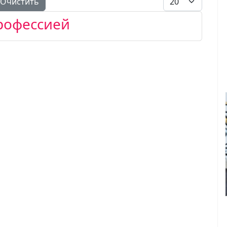
Очистить
рофессией