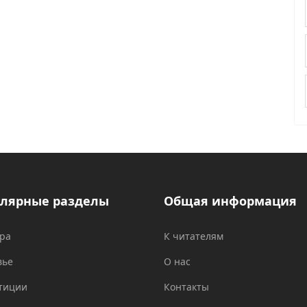
лярные разделы
Общая информация
ура
К читателям
вье
О нас
тиции
Контакты