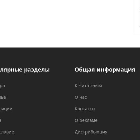
лярные разделы
Общая информация
ура
К читателям
вье
О нас
тиции
Контакты
н
О рекламе
славие
Дистрибьюция