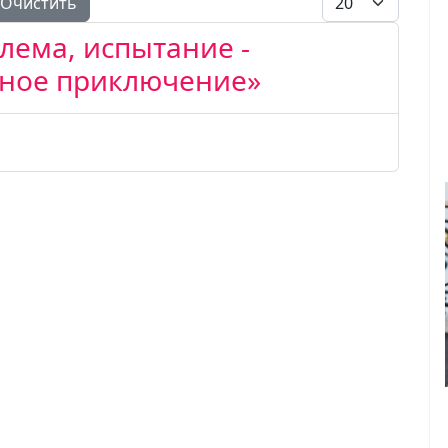
Очистить
лема, испытание -
ьное приключение»