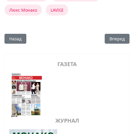
Люкс Монако
LAVIGI
Предыдущий: Летать или не летать?
Следующий:
Назад
Вперед
ГАЗЕТА
ЖУРНАЛ