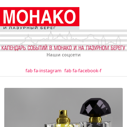
Наши соцсети
fab fa-instagram
fab fa-facebook-f