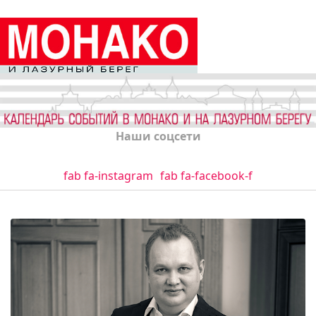
Наши соцсети
fab fa-instagram
fab fa-facebook-f