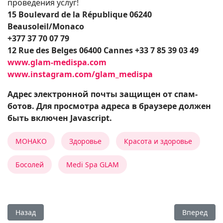
проведения услуг!
15 Boulevard de la République 06240
Beausoleil/Monaco
+377 37 70 07 79
12 Rue des Belges 06400 Cannes +33 7 85 39 03 49
www.glam-medispa.com
www.instagram.com/glam_medispa
Адрес электронной почты защищен от спам-
ботов. Для просмотра адреса в браузере должен
быть включен Javascript.
МОНАКО
Здоровье
Красота и здоровье
Босолей
Medi Spa GLAM
Предыдущий: Massage Mobile Riviera - новый концепт пр
Следующий:
Назад
Вперед