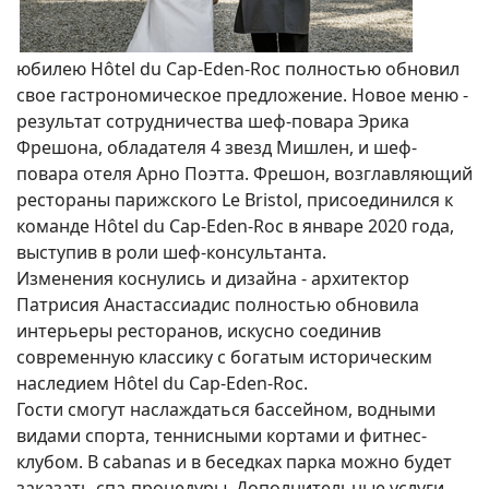
юбилею Hôtel du Cap-Eden-Roc полностью обновил
свое гастрономическое предложение. Новое меню -
результат сотрудничества шеф-повара Эрика
Фрешона, обладателя 4 звезд Мишлен, и шеф-
повара отеля Арно Поэтта. Фрешон, возглавляющий
рестораны парижского Le Bristol, присоединился к
команде Hôtel du Cap-Eden-Roc в январе 2020 года,
выступив в роли шеф-консультанта.
Изменения коснулись и дизайна - архитектор
Патрисия Анастассиадис полностью обновила
интерьеры ресторанов, искусно соединив
современную классику с богатым историческим
наследием Hôtel du Cap-Eden-Roc.
Гости смогут наслаждаться бассейном, водными
видами спорта, теннисными кортами и фитнес-
клубом. В cabanas и в беседках парка можно будет
заказать спа-процедуры. Дополнительные услуги