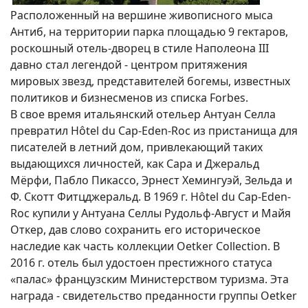
Расположенный на вершине живописного мыса
Антиб, на территории парка площадью 9 гектаров,
роскошный отель-дворец в стиле Наполеона III
давно стал легендой - центром притяжения
мировых звезд, представителей богемы, известных
политиков и бизнесменов из списка Forbes.
В свое время итальянский отельер Антуан Селла
превратил Hôtel du Cap-Eden-Roc из пристанища для
писателей в летний дом, привлекающий таких
выдающихся личностей, как Сара и Джеральд
Мёрфи, Пабло Пикассо, Эрнест Хемингуэй, Зельда и
Ф. Скотт Фитцджеральд. В 1969 г. Hôtel du Cap-Eden-
Roc купили у Антуана Селлы Рудольф-Август и Майя
Откер, дав слово сохранить его историческое
наследие как часть коллекции Oetker Collection. В
2016 г. отель был удостоен престижного статуса
«палас» французским Министерством туризма. Эта
награда - свидетельство преданности группы Oetker