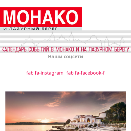
Наши соцсети
fab fa-instagram
fab fa-facebook-f