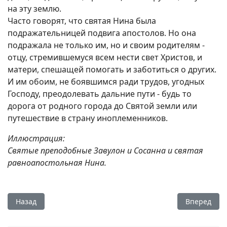
на эту землю.
Часто говорят, что святая Нина была
подражательницей подвига апостолов. Но она
подражала не только им, но и своим родителям -
отцу, стремившемуся всем нести свет Христов, и
матери, спешащей помогать и заботиться о других.
И им обоим, не боявшимся ради трудов, угодных
Господу, преодолевать дальние пути - будь то
дорога от родного города до Святой земли или
путешествие в страну иноплеменников.
Иллюстрация:
Святые преподобные Завулон и Сосанна и святая
равноапостольная Нина.
Предыдущий: Три факта о Дне всех святых
Следующий:
Назад
Вперед