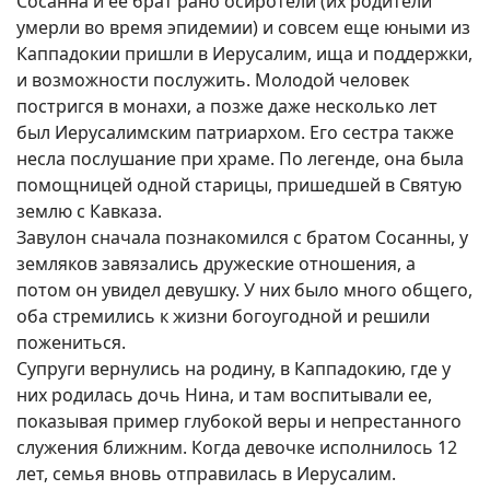
Сосанна и ее брат рано осиротели (их родители
умерли во время эпидемии) и совсем еще юными из
Каппадокии пришли в Иерусалим, ища и поддержки,
и возможности послужить. Молодой человек
постригся в монахи, а позже даже несколько лет
был Иерусалимским патриархом. Его сестра также
несла послушание при храме. По легенде, она была
помощницей одной старицы, пришедшей в Святую
землю с Кавказа.
Завулон сначала познакомился с братом Сосанны, у
земляков завязались дружеские отношения, а
потом он увидел девушку. У них было много общего,
оба стремились к жизни богоугодной и решили
пожениться.
Супруги вернулись на родину, в Каппадокию, где у
них родилась дочь Нина, и там воспитывали ее,
показывая пример глубокой веры и непрестанного
служения ближним. Когда девочке исполнилось 12
лет, семья вновь отправилась в Иерусалим.