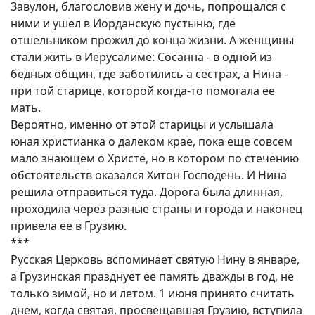
Завулон, благословив жену и дочь, попрощался с
ними и ушел в Иорданскую пустыню, где
отшельником прожил до конца жизни. А женщины
стали жить в Иерусалиме: Сосанна - в одной из
бедных общин, где заботились а сестрах, а Нина -
при той старице, которой когда-то помогала ее
мать.
Вероятно, именно от этой старицы и услышала
юная христианка о далеком крае, пока еще совсем
мало знающем о Христе, но в котором по стечению
обстоятельств оказался Хитон Господень. И Нина
решила отправиться туда. Дорога была длинная,
проходила через разные страны и города и наконец
привела ее в Грузию.
***
Русская Церковь вспоминает святую Нину в январе,
а Грузинская празднует ее память дважды в год, не
только зимой, но и летом. 1 июня принято считать
днем, когда святая, просвещавшая Грузию, вступила