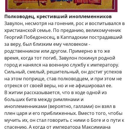
Полководец, крестивший иноплеменников
Завулон, несмотря на гонения, рос и воспитывался в
христианской семье. По преданию, великомученик
Георгий Победоносец, в Каппадокии пострадавший
за веру, был близким ему человеком -
родственником или другом. Примерно в то же
время, когда тот погиб, Завулон покинул родной
город и нанялся на военную службу к императору.
Сильный, смелый, решительный, он достиг успехов
на этом поприще, став полководцем, и при этом не
отрекся от своей веры, но и не афишировал ее.
В житии рассказывается, что в ходе одной из
больших битв между римлянами и
иноплеменниками (вероятно, галлами) он взял в
плен царя и его приближенных. Вместо того, чтобы
мучить их, он стал говорить с ними о Боге и о пути к
спасению. А когда от императора Максимиана